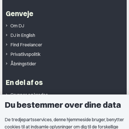
Genveje
Om DJ
DJ in English
Find Freelancer
Privatlivspolitik
Åbningstider
En del af os
Grupper og kredse
Du bestemmer over dine data
Studentergrupper
Fagligt aktive
De tredjepartsservices, denne hjemmeside bruger, benytter
cookies til at indsamle oplysninger om dig til de forskellige