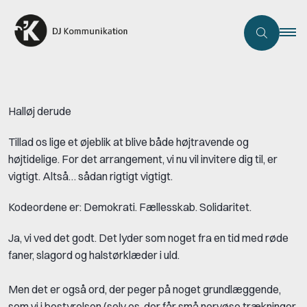
Halløj derude
Tillad os lige et øjeblik at blive både højtravende og
højtidelige. For det arrangement, vi nu vil invitere dig til, er
vigtigt. Altså… sådan rigtigt vigtigt.
Kodeordene er: Demokrati. Fællesskab. Solidaritet.
Ja, vi ved det godt. Det lyder som noget fra en tid med røde
faner, slagord og halstørklæder i uld.
Men det er også ord, der peger på noget grundlæggende,
som vi i bestyrelsen (selv os, der får små nervøse trækninger